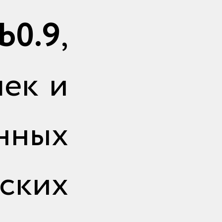
b0.9
,
шек и
нных
ких