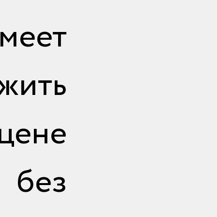
еет
жить
цене
, без