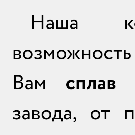
Наша ко
возможнос
Вам
сплав
завода, от 