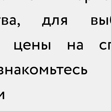
ства, для вы
й цены на сп
накомьтес
и