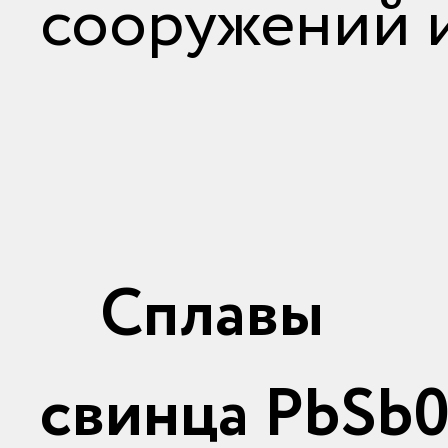
сооружений 
Сплавы
свинца
PbSb0