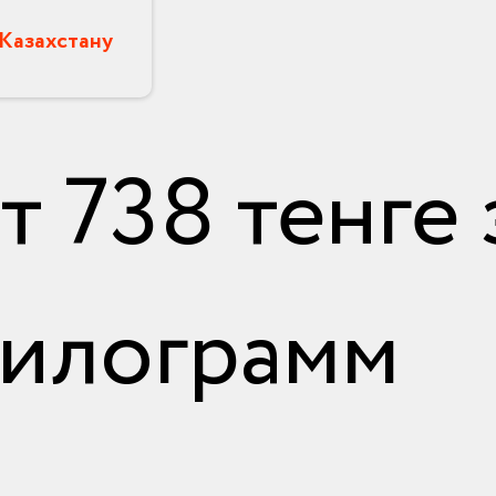
 Казахстану
от
738
тенге 
илограмм