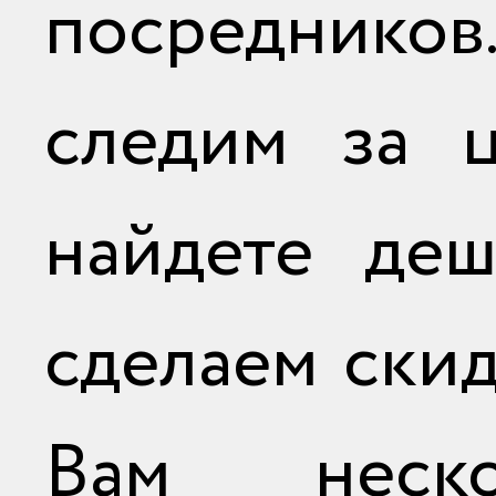
посреднико
следим за ц
найдете деш
сделаем ски
Вам неско