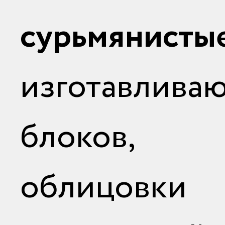
сурьмянисты
изготавливаю
блоков, п
облицовк