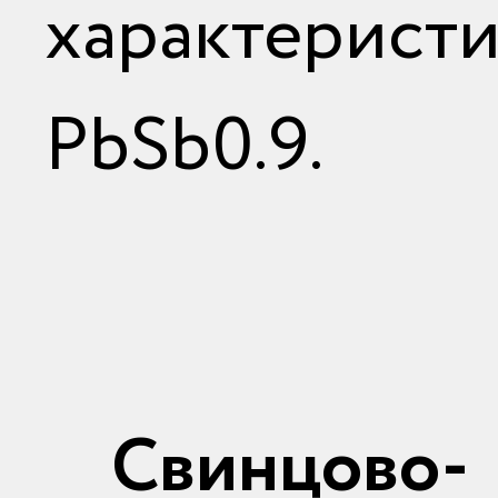
характерис
PbSb0.9.
Свинцово-