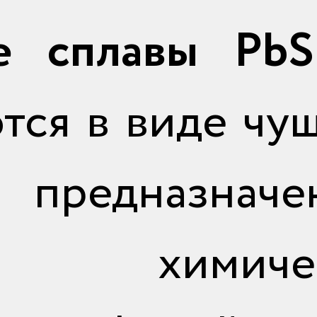
е сплавы PbS
тся в виде чу
редназначе
и химичес