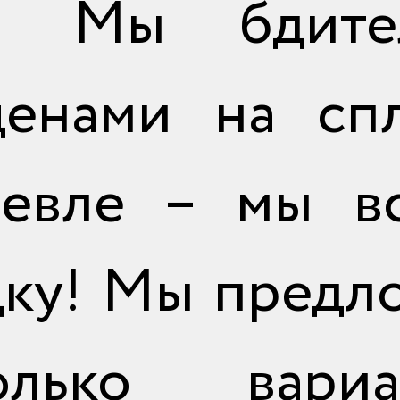
в. Мы бдите
енами на спл
евле – мы вс
дку! Мы предл
лько вариа