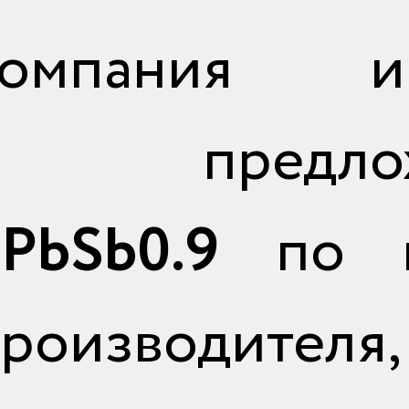
мпания им
ть предло
 PbSb0.9
по 
производителя