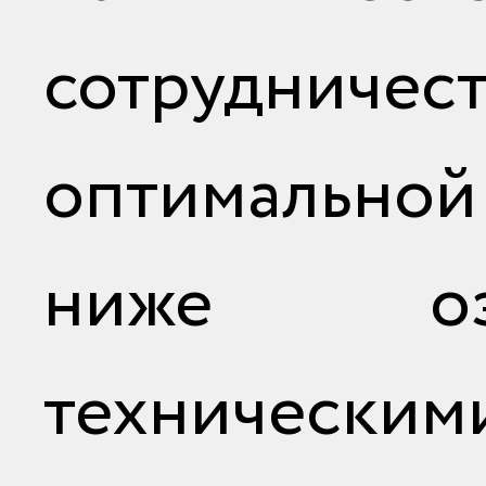
сотрудниче
оптимально
ниже оз
техническим