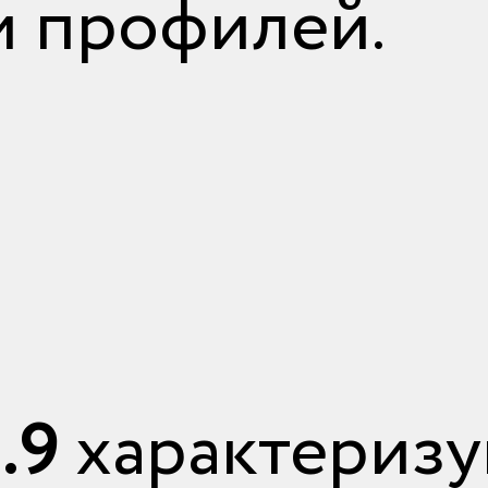
и профилей.
.9
характериз