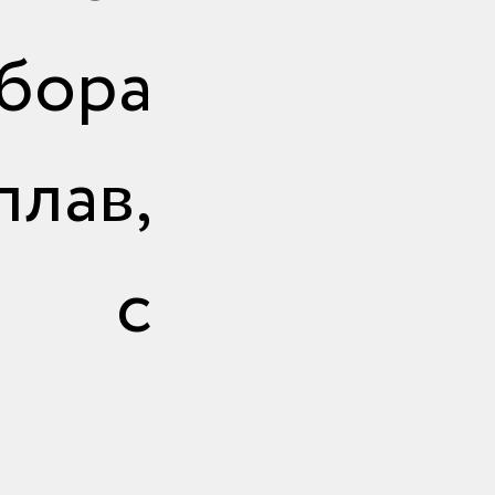
бора
лав,
ь с