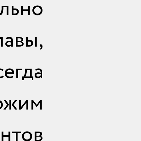
льно
авы,
егда
ожим
нтов