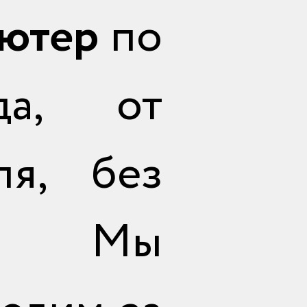
ьютер
по
да, от
ля, без
ов. Мы