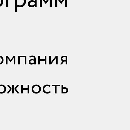
ограмм
мпания
ожность