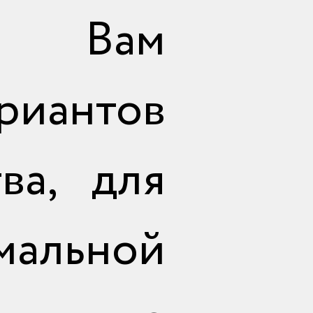
м Вам
отправить
риантов
ва, для
мальной