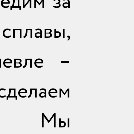
едим за
сплавы,
шевле –
сделаем
! Мы