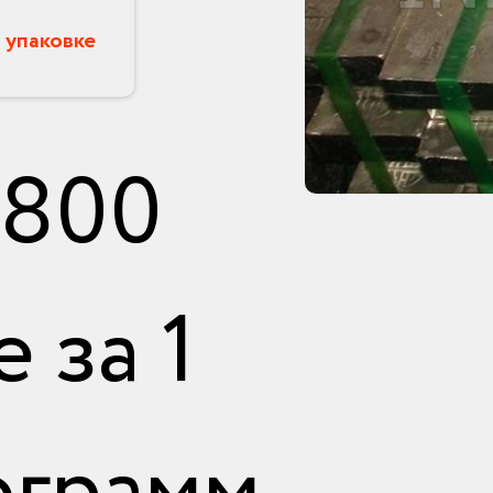
 упаковке
 800
е за 1