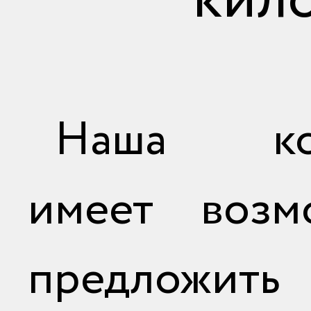
кил
Наша ко
имеет возм
предложить