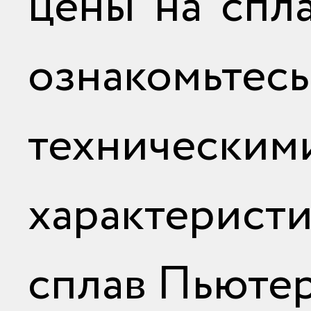
цены на спла
ознакомь
техническим
характеристи
сплав Пьюте