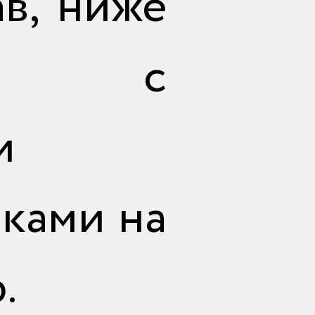
в, ниже
тесь с
и
ками на
р.