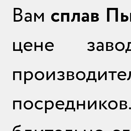
Вам
сплав П
цене заво
производите
посредник