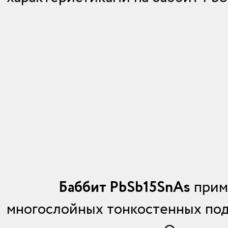
Баббит PbSb15SnAs
приме
многослойных тонкостенных под