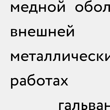
медной обол
внешней с
металлическ
работ
гальвани