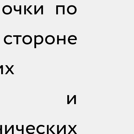
очки по
тороне
их
ах и
ческих