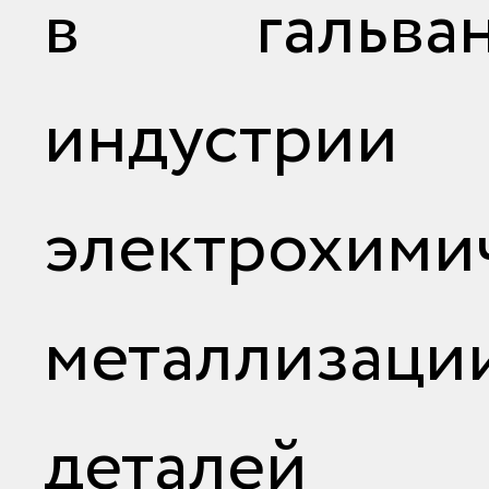
в гальван
индустр
электрохими
металлизаци
деталей 