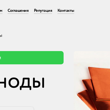
ам
Соглашения
Репутация
Контакты
ы
и
ноды