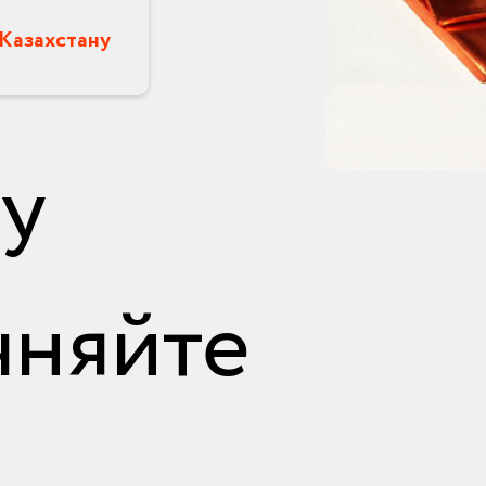
 Казахстану
у
чняйте