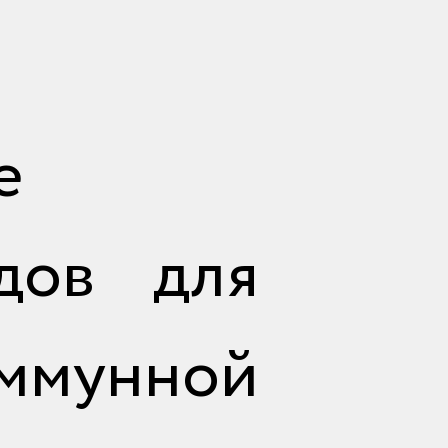
е
дов для
ммунной