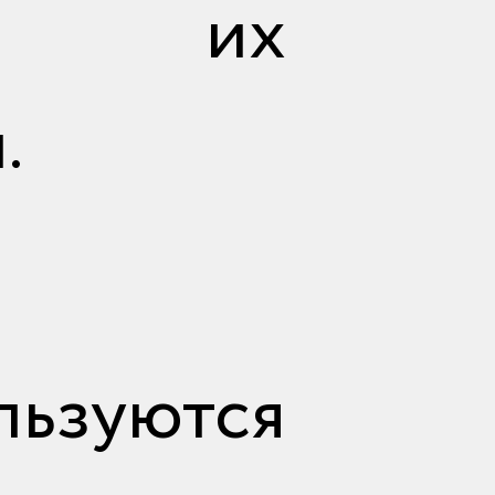
ие их
отправить
.
льзуются