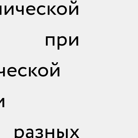
ической
ии при
ческой
и
разных