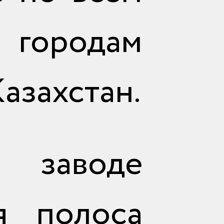
городам
азахстан.
 заводе
я полоса