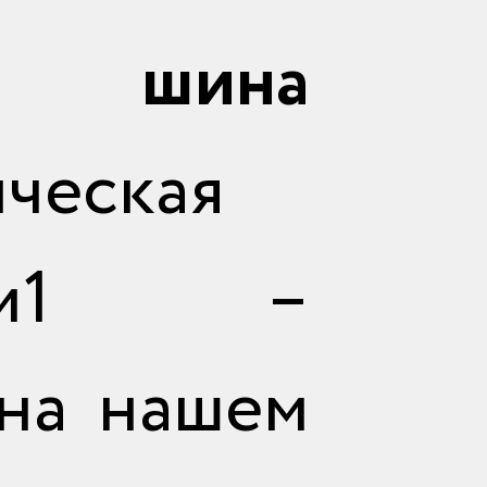
 шина
ическая
 м1 –
на нашем