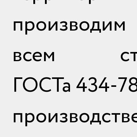
производим 
всем ста
ГОСТа 434-78
производ