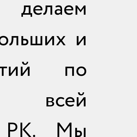
 делаем
больших и
ртий по
и всей
 РК. Мы