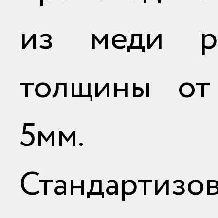
из меди ра
толщины от
5мм.
Стандартизо