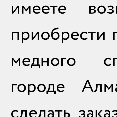
имеете воз
приобрести 
медного с
городе Алм
сделать зака