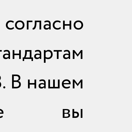
согласно
ндартам
. В нашем
стве вы