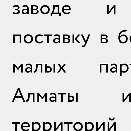
заводе и
поставку в 
малых па
Алматы 
территорий