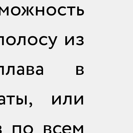
можность
отправить
полосу из
плава в
аты, или
з по всем