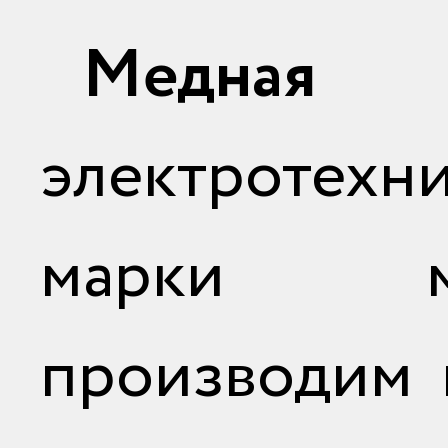
Медная
электротехн
марки
производим 