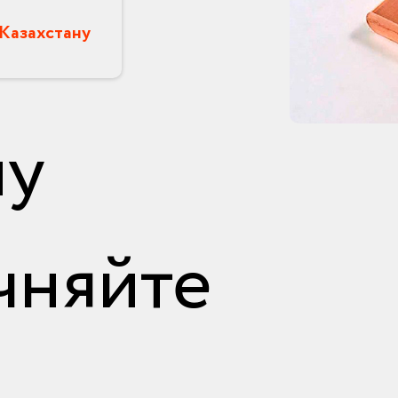
 Казахстану
ну
чняйте