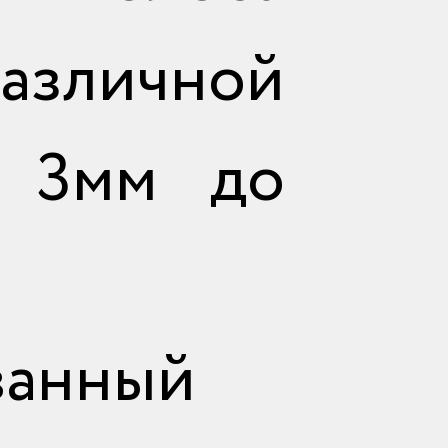
зличной
 3мм до
ванный