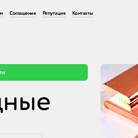
ам
Соглашения
Репутация
Контакты
е
ии
дные