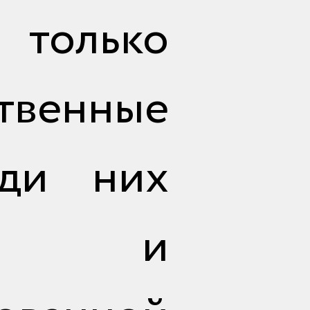
 только
твенные
еди них
о и