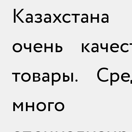
Казахстана
очень качес
товары. Ср
мног