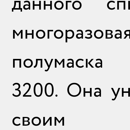
данного сп
многоразова
полумаск
3200. Она у
своим