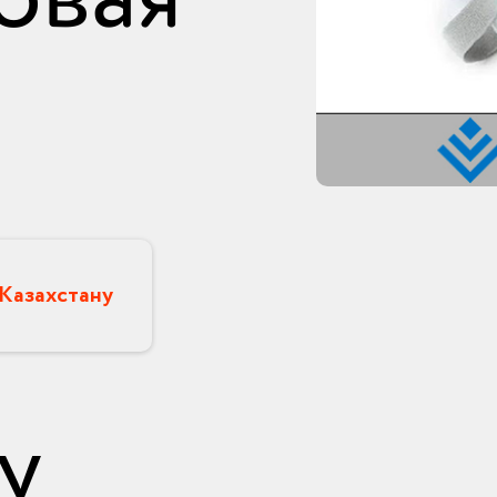
а
 Казахстану
у