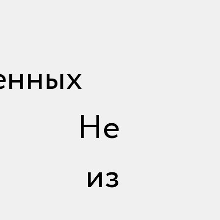
отправить
енных
х. Не
ие из