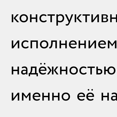
конструктив
исполнен
надёжностью
именно её н