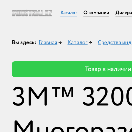
Каталог
О компании
Дилер
Вы здесь:
Главная
→
Каталог
→
Средства инд
Товар в наличии
3M™ 320
Многораз