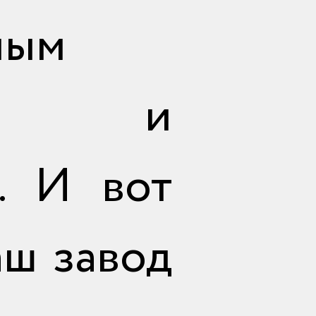
ным
ием и
. И вот
аш завод