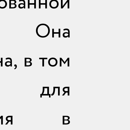
ованной
и. Она
а, в том
и для
ания в