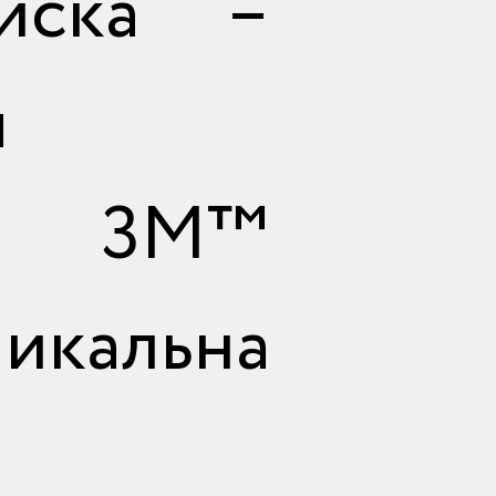
иска –
я
а 3M™
никальна