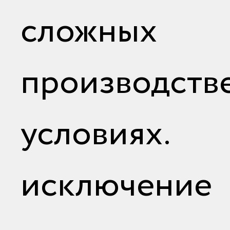
сложных
производств
условия
исключен