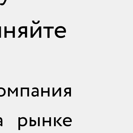
чняйте
мпания
а рынке