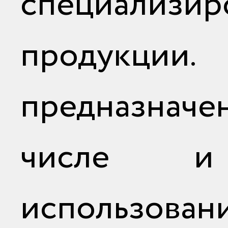
специализир
продукци
предназначен
числе 
использов