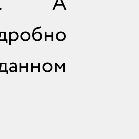
ам. А
дробно
 данном