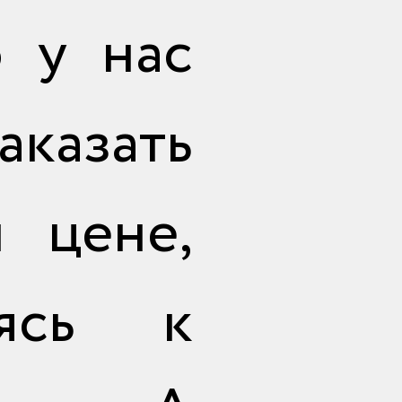
о у нас
отправить
казать
 цене,
ясь к