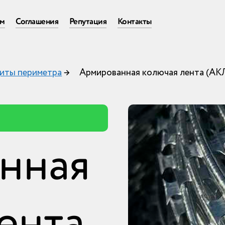
ам
Соглашения
Репутация
Контакты
иты периметра
→
Армированная колючая лента (АК
нная
ента