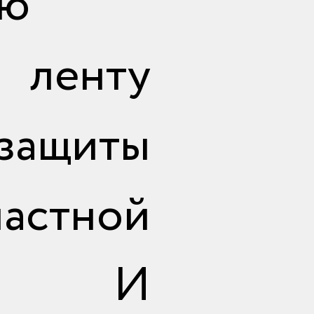
ую
ленту
защиты
астной
ии. И