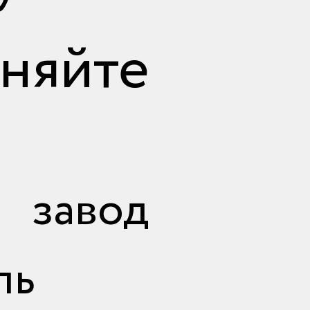
чняйте
авод
ль