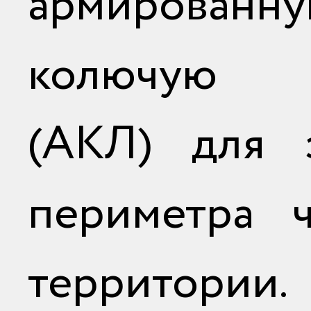
армированн
колючую 
(АКЛ) для 
периметра ч
территор