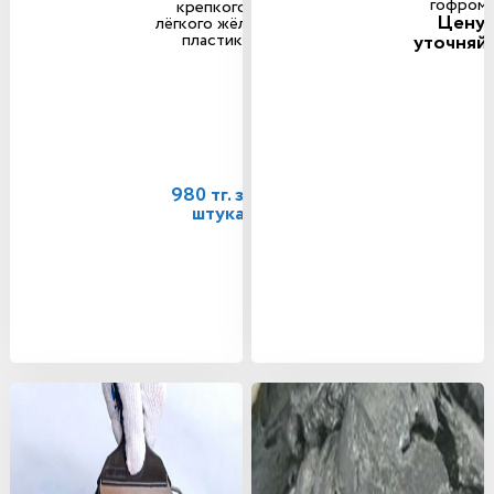
гофром.
крепкого и
Цену
лёгкого жёлтого
пластика.
уточняй
980 тг. за 1
штука