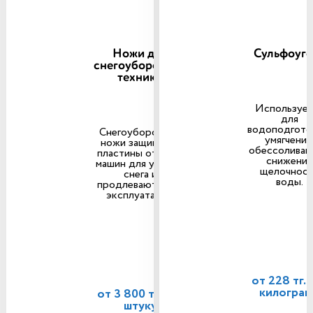
Ножи для
Сульфоуго
снегоуборочной
техники
Использует
для
водоподгото
Снегоуборочные
умягчения
ножи защищают
обессоливан
пластины отвалов
снижения
машин для уборки
щелочнос
снега и
воды.
продлевают срок
эксплуатации.
от 228 тг. з
килогра
от 3 800 тг. за 1
штуку