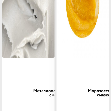
Металлоплакирующая
Морозосто
смазка
смазка