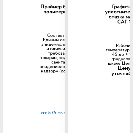
Праймер битумно-
Графитн
полимерный ПБ
уплотнител
смазка ма
САГ-1
Соответствует
Единым санитарно-
эпидемиологическим
Рабочие
и гигиеническим
температуры:
требованиям к
45 до + 1
товарам, подлежащим
градусов 
санитарно-
шкале Цель
эпидемиологическому
Цену
надзору (контролю),
уточняй
от 575 тг. за 1 литр