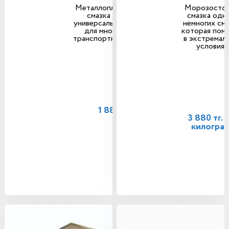
Металлоплакирующая
Морозостой
смазка является
смазка одна
универсальной смазкой
немногих сма
для многих видов
которая пом
транспортных средств.
в экстремал
условиях
1 880 тг.
3 880 тг. з
килогра