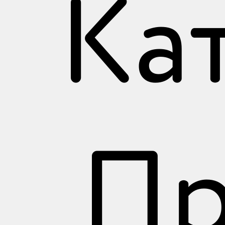
Ка
Пр