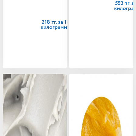
553 тг. за
килогра
218 тг. за 1
килограмм