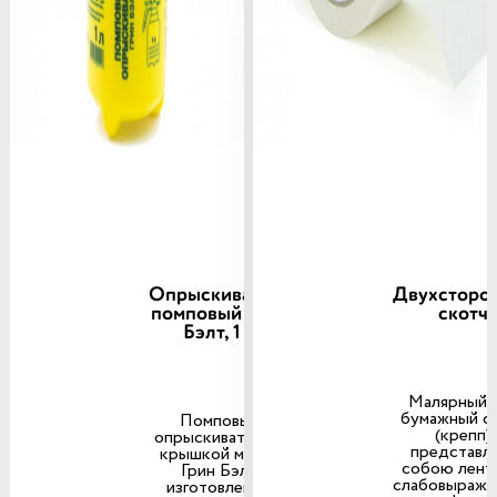
Опрыскиватель
Двухсторо
помповый Грин
скотч
Бэлт, 1 л
Малярный 
бумажный с
Помповый
(крепп)
опрыскиватель с
представл
крышкой марки
собою лент
Грин Бэлт
слабовыраже
изготовлен из