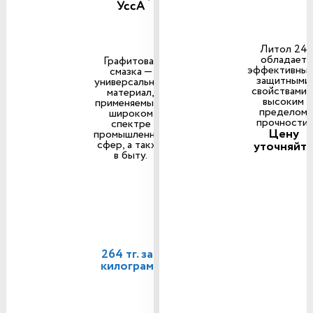
УссА
Литол 24
обладает
Графитовая
эффективны
смазка —
защитными
универсальный
свойствами 
материал,
высоким
применяемый в
пределом
широком
прочности.
спектре
Цену
промышленных
сфер, а также
уточняйт
в быту.
264 тг. за 1
килограмм