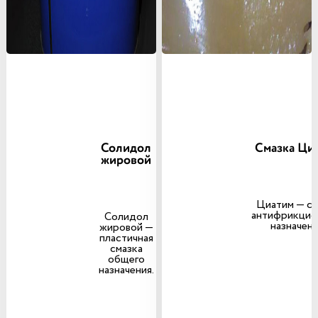
Солидол
Смазка Ци
жировой
Циатим — см
антифрикцио
Солидол
назначени
жировой —
пластичная
смазка
общего
назначения.