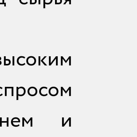
высоким
просом
ннем и