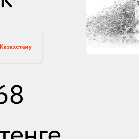
 Казахстану
68
тенге