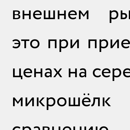
внешнем ры
это при при
ценах на сер
микрошё
сравнен