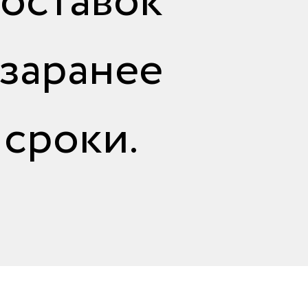
доставок
ранее
сроки.