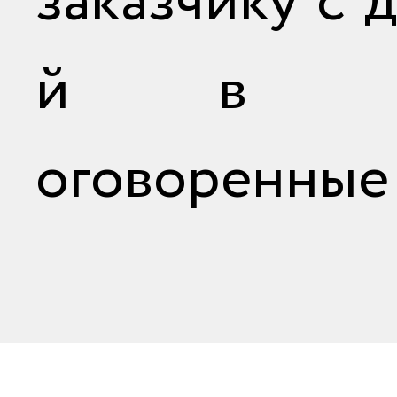
заказчику с 
й в за
оговоренные 