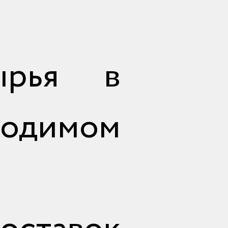
ырья в
ходимом