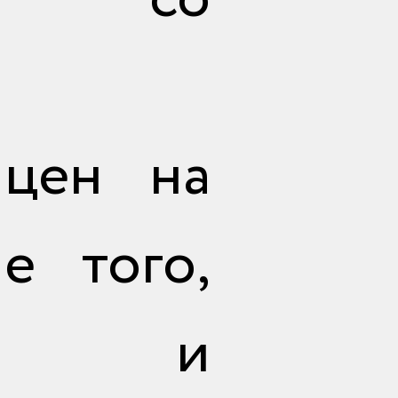
отправить
 цен на
е того,
ё и