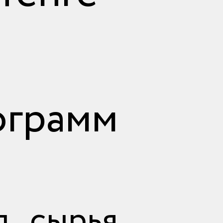
ограмм
д сырья