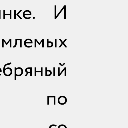
нке. И
емлемых
ебряный
лк по
ию со