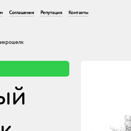
ам
Соглашения
Репутация
Контакты
микрошелк
ый
к