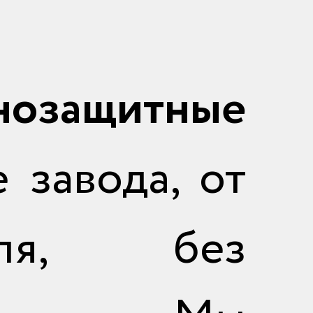
нозащитные
 завода, от
теля, без