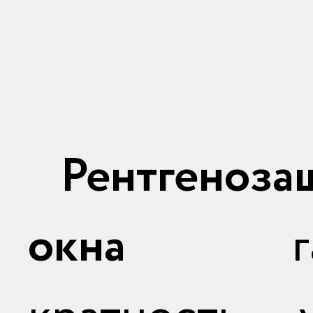
Рентгеноза
окна
гара