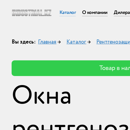
Каталог
О компании
Дилер
Вы здесь:
Главная
→
Каталог
→
Рентгенозащ
Товар в на
Окна
рентгено