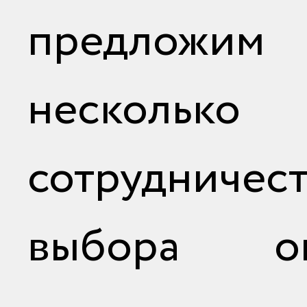
предло
несколько 
сотрудниче
выбора оп