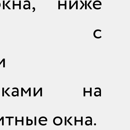
кна, ниже
ьтесь с
и
тиками на
итные окна.