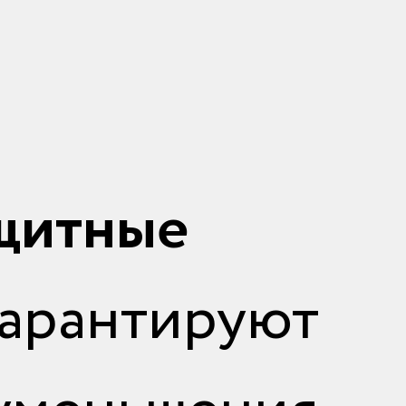
щитные
нтируют