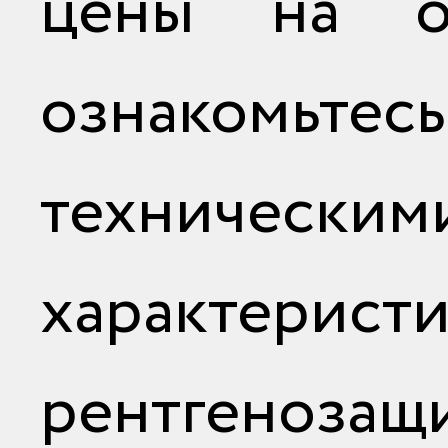
цены на о
ознаком
техническим
характерис
рентгенозащ