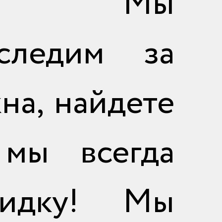
ков. Мы
следим за
на, найдете
мы всегда
кидку! Мы