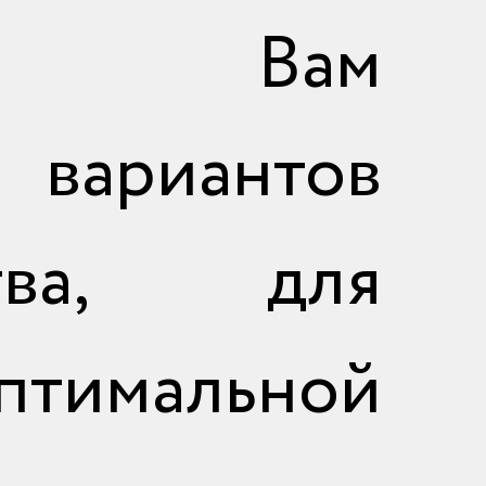
жим Вам
отправить
вариантов
ства, для
тимальной