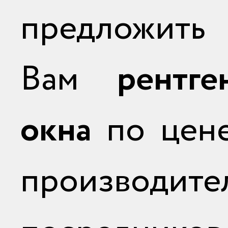
предложить
Вам
рентге
окна
по цене
производи