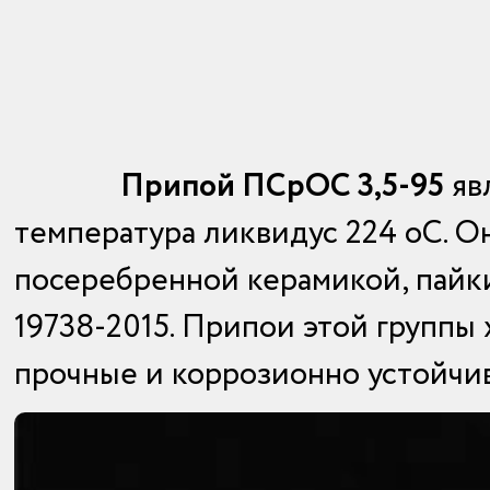
Припой ПСрОС 3,5-95
явл
температура ликвидус 224
о
С. О
посеребренной керамикой, пайк
19738-2015.
Припои этой группы 
прочные и коррозионно устойчи